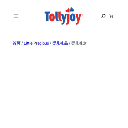
跳
至
S
内
e
容
a
r
c
首页
/
Little Precious
/
婴儿礼品
/ 婴儿礼盒
h