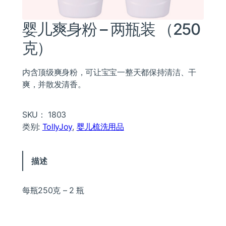
婴儿爽身粉 – 两瓶装 （250
克）
内含顶级爽身粉，可让宝宝一整天都保持清洁、干
爽，并散发清香。
SKU：
1803
类别:
TollyJoy
, 
婴儿梳洗用品
描述
每瓶250克 – 2 瓶