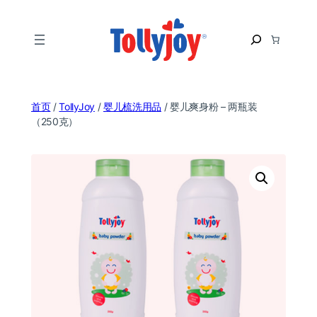
跳
至
S
内
e
容
a
r
c
首页
/
TollyJoy
/
婴儿梳洗用品
/ 婴儿爽身粉 – 两瓶装
h
（250克）