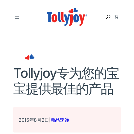
跳
至
S
内
e
容
a
r
c
h
Tollyjoy专为您的宝
宝提供最佳的产品
2015年8月2日
新品速递
|